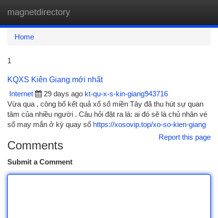
magnetdirectory
Togg
navi
Home
1
KQXS Kiên Giang mới nhất
Internet
29 days ago
kt-qu-x-s-kin-giang943716
Vừa qua , công bố kết quả xổ số miền Tây đã thu hút sự quan
tâm của nhiều người . Câu hỏi đặt ra là: ai đó sẽ là chủ nhân vé
số may mắn ở kỳ quay số
https://xosovip.top/xo-so-kien-giang
Report this page
Comments
Submit a Comment