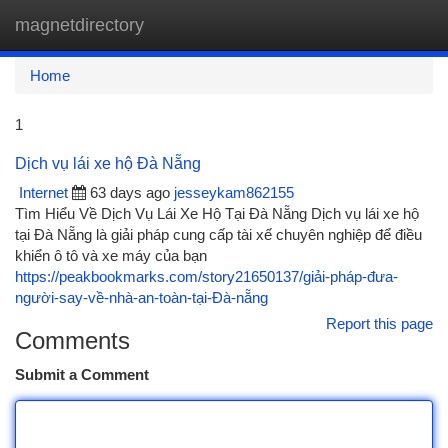
magnetdirectory
Togg
navi
Home
1
Dịch vụ lái xe hộ Đà Nẵng
Internet
63 days ago
jesseykam862155
Tìm Hiểu Về Dịch Vụ Lái Xe Hộ Tại Đà Nẵng Dịch vụ lái xe hộ
tại Đà Nẵng là giải pháp cung cấp tài xế chuyên nghiệp để điều
khiển ô tô và xe máy của bạn
https://peakbookmarks.com/story21650137/giải-pháp-đưa-
người-say-về-nhà-an-toàn-tại-Đà-nẵng
Report this page
Comments
Submit a Comment