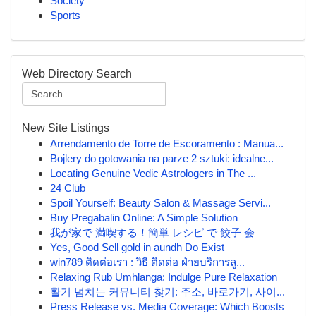
Society
Sports
Web Directory Search
New Site Listings
Arrendamento de Torre de Escoramento : Manua...
Bojlery do gotowania na parze 2 sztuki: idealne...
Locating Genuine Vedic Astrologers in The ...
24 Club
Spoil Yourself: Beauty Salon & Massage Servi...
Buy Pregabalin Online: A Simple Solution
我が家で 満喫する！簡単 レシピ で 餃子 会
Yes, Good Sell gold in aundh Do Exist
win789 ติดต่อเรา : วิธี ติดต่อ ฝ่ายบริการลู...
Relaxing Rub Umhlanga: Indulge Pure Relaxation
활기 넘치는 커뮤니티 찾기: 주소, 바로가기, 사이...
Press Release vs. Media Coverage: Which Boosts