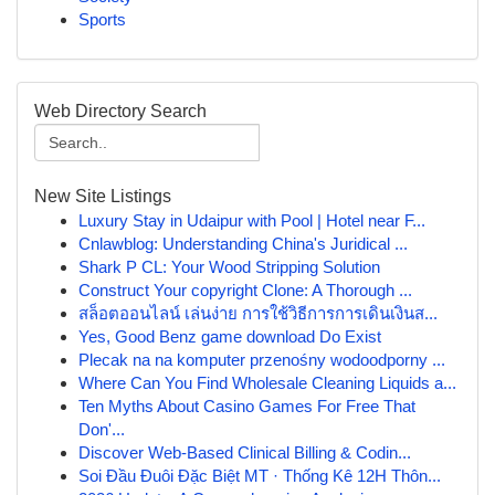
Sports
Web Directory Search
New Site Listings
Luxury Stay in Udaipur with Pool | Hotel near F...
Cnlawblog: Understanding China's Juridical ...
Shark P CL: Your Wood Stripping Solution
Construct Your copyright Clone: A Thorough ...
สล็อตออนไลน์ เล่นง่าย การใช้วิธีการการเดินเงินส...
Yes, Good Benz game download Do Exist
Plecak na na komputer przenośny wodoodporny ...
Where Can You Find Wholesale Cleaning Liquids a...
Ten Myths About Casino Games For Free That
Don'...
Discover Web-Based Clinical Billing & Codin...
Soi Đầu Đuôi Đặc Biệt MT · Thống Kê 12H Thôn...