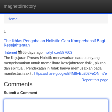
magnetdirectory
Togg
navi
Home
1
The Ikhlas Pengobatan Holistik: Cara Komprehensif Bagi
Kesejahteraan
Internet
65 days ago
mollyhoze587603
The Kejujuran Proses Holistik menawarkan cara utuh yang
menyelamatkan untuk memelihara kesejahteraan fisik , pikiran ,
dan spiritual . Pendekatan ini tidak hanya memusatkan pada
manifestasi sakit ,
https://share.google/B4M8vEu202FeONm7e
Report this page
Comments
Submit a Comment