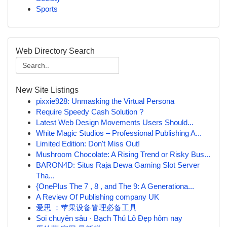
Sports
Web Directory Search
New Site Listings
pixxie928: Unmasking the Virtual Persona
Require Speedy Cash Solution ?
Latest Web Design Movements Users Should...
White Magic Studios – Professional Publishing A...
Limited Edition: Don't Miss Out!
Mushroom Chocolate: A Rising Trend or Risky Bus...
BARON4D: Situs Raja Dewa Gaming Slot Server
Tha...
{OnePlus The 7 , 8 , and The 9: A Generationa...
A Review Of Publishing company UK
爱思 ：苹果设备管理必备工具
Soi chuyên sâu · Bạch Thủ Lô Đẹp hôm nay