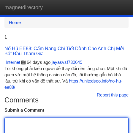
magnetdirectory
Togg
navi
Home
1
Nổ Hũ EE88: Cẩm Nang Chi Tiết Dành Cho Anh Chị Mới
Bắt Đầu Tham Gia
Internet
64 days ago
jayasvsf730649
Tôi không phải kiểu người dễ thay đổi nền tảng chơi. Một khi đã
quen với một hệ thống casino nào đó, tôi thường gắn bó khá
lâu, trừ khi có vấn đề thật sự. Và
https://unitedseo.info/no-hu-
ee88/
Report this page
Comments
Submit a Comment