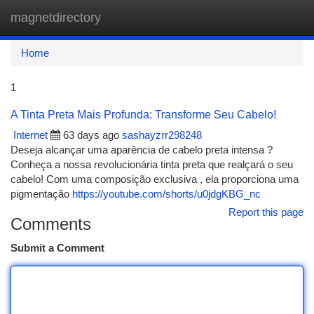
magnetdirectory
Togg
navi
Home
1
A Tinta Preta Mais Profunda: Transforme Seu Cabelo!
Internet
63 days ago
sashayzrr298248
Deseja alcançar uma aparência de cabelo preta intensa ?
Conheça a nossa revolucionária tinta preta que realçará o seu
cabelo! Com uma composição exclusiva , ela proporciona uma
pigmentação
https://youtube.com/shorts/u0jdgKBG_nc
Report this page
Comments
Submit a Comment