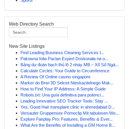
Sports
Web Directory Search
New Site Listings
Find Leading Business Cleaning Services I...
Pakowna folia Paclan Expert Doskonała na o...
Bảng dự đoán bạch thủ lô 2 nháy MB – Xổ Số Ngà...
Calculate Circles: Your Guide to Circumference
A Review Of Online casino singapore
Marker do Brwi 3D Sekret Nieskazitelnego Mak...
How to Find Your IP Address: A Simple Guide
Robots.txt: Una guía definitiva para potenci...
Leading Innovative SEO Tracker Tools: Stay ...
Yes, Good Hair transplant clinic in ahmedabad D...
Versauter Gruppensex Pornoclip Mit tabulosen We...
Explore Fairplay Pro: Features, Benefits & Ever...
What Are the Benefits of Installing a GM Home B...