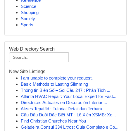
Reference
Science
Shopping
Society
Sports
Web Directory Search
New Site Listings
I am unable to complete your request.
Basic Methods to Lasting Slimming
Thông tin Biên Số – Soi Cầu 247 : Phân Tích ...
Atlanta HVAC Repair: Your Local Expert for Fast...
Directrices Actuales en Decoración Interior ...
Akses Tepat4d : Tutorial Detail dan Terbaru
Cầu Đầu Đuôi Đặc Biệt MT · Lô Xiên XSMB: Xe...
Find Christian Churches Near You
Geladeira Consul 334 Litros: Guia Completo e Co...