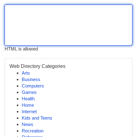
HTML is allowed
Web Directory Categories
Arts
Business
Computers
Games
Health
Home
Internet
Kids and Teens
News
Recreation