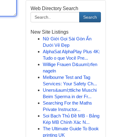
Web Directory Search
Search
New Site Listings
Nữ Giới Gọi Sài Gòn Ẩn
Dưới Vẻ Đẹp
AlphaSat AlphaPlay Plus 4K:
Tudo o que Você Pre...
Willige Frauen D&uuml;rfen
nageln
Melbourne Test and Tag
Services: Your Safety Ch...
Uners&auml;ttliche Muschi
Beim Sperma in der Fr...
Searching For the Maths
Private Instructor...
Soi Bạch Thủ Đề MB - Bảng
Kép MB Chính Xác N...
The Ultimate Guide To Book
printing UK