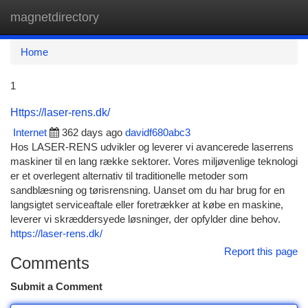
magnetdirectory
Togg
navi
Home
1
Https://laser-rens.dk/
Internet
362 days ago
davidf680abc3
Hos LASER-RENS udvikler og leverer vi avancerede laserrens
maskiner til en lang række sektorer. Vores miljøvenlige teknologi
er et overlegent alternativ til traditionelle metoder som
sandblæsning og tørisrensning. Uanset om du har brug for en
langsigtet serviceaftale eller foretrækker at købe en maskine,
leverer vi skræddersyede løsninger, der opfylder dine behov.
https://laser-rens.dk/
Report this page
Comments
Submit a Comment