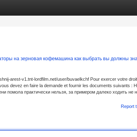
tegories
Register
Login
каторы на зерновая кофемашина как выбрать вы должны зн
-arest-v1.tnt-lordfilm.net/user/buvaelkchf Pour exercer votre droi
e, vous devez en faire la demande et fournir les documents suivants : 
ни помола практически нельзя, за примером далеко ходить не н
Report t