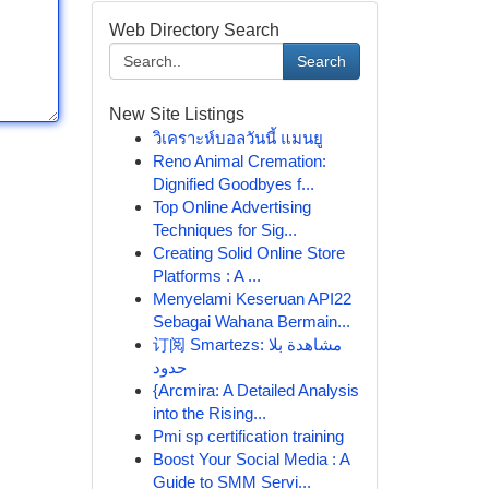
Web Directory Search
Search
New Site Listings
วิเคราะห์บอลวันนี้ แมนยู
Reno Animal Cremation:
Dignified Goodbyes f...
Top Online Advertising
Techniques for Sig...
Creating Solid Online Store
Platforms : A ...
Menyelami Keseruan API22
Sebagai Wahana Bermain...
订阅 Smartezs: مشاهدة بلا
حدود
{Arcmira: A Detailed Analysis
into the Rising...
Pmi sp certification training
Boost Your Social Media : A
Guide to SMM Servi...