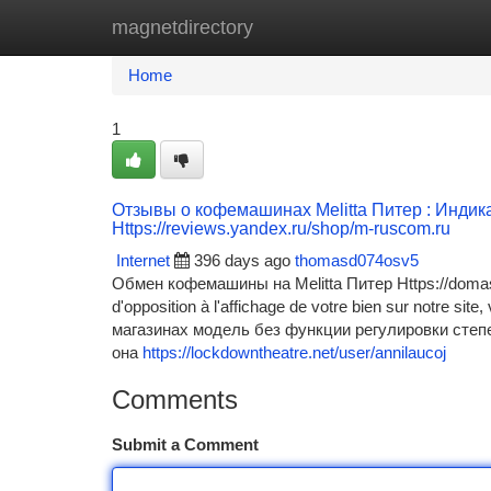
magnetdirectory
Home
New Site Listings
Add Site
Ca
Home
1
Отзывы о кофемашинах Melitta Питер : Инди
Https://reviews.yandex.ru/shop/m-ruscom.ru
Internet
396 days ago
thomasd074osv5
Обмен кофемашины на Melitta Питер Https://domashnij
d'opposition à l'affichage de votre bien sur notre sit
магазинах модель без функции регулировки степе
она
https://lockdowntheatre.net/user/annilaucoj
Comments
Submit a Comment