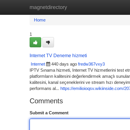
magnetdirectory
Home
New Site Listings
Add Site
Ca
Home
1
Internet TV Deneme hizmeti
Internet
440 days ago
fredw367vxy3
IPTV Sınama hizmeti, Internet TV hizmetlerini test et
platformların kalitesini değerlendirmek amaçlı sunula
kalitesini, kanal seçeneklerini ve stream hızı deney
performans al...
https://emilioioqsv.wikiinside.com/2
Comments
Submit a Comment