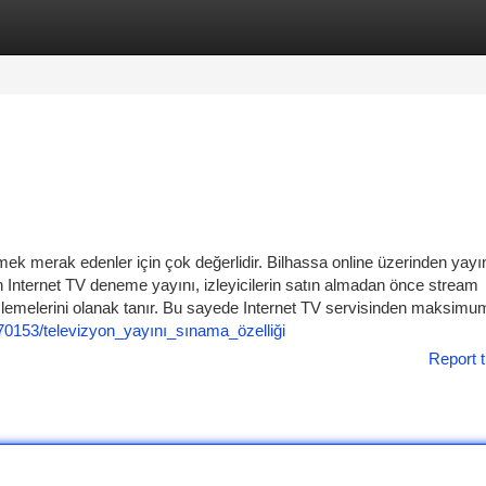
tegories
Register
Login
mek merak edenler için çok değerlidir. Bilhassa online üzerinden yay
n Internet TV deneme yayını, izleyicilerin satın almadan önce stream
imlemelerini olanak tanır. Bu sayede Internet TV servisinden maksimu
070153/televizyon_yayını_sınama_özelliği
Report t