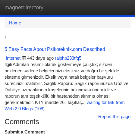
magnetdirectory
Togg
navi
Home
1
5 Easy Facts About Psikoteknik.com Described
Internet
443 days ago
ralphb233tfq5
İlgili Adımları resimli olarak göstermeye çalıştık; sizden
beklenen sadece belgelerinizi eksiksiz ve doğru bir şekilde
sisteme girmenizdir. Eksik veya hatalı belgeler başvuru
sürecinizi uzatabilir. Sağlık Raporu: Sağlık raporunuzda Göz ve
Dahiliye uzmanlarının kaşelerinin bulunması önemlidir ve
raporun tam teşekküllü bir hastaneden alınmış olması
gerekmektedir. KTY madde 26: Taşıtlar,...
waiting for link from
Web 2.0 Blogs (108)
Report this page
Comments
Submit a Comment