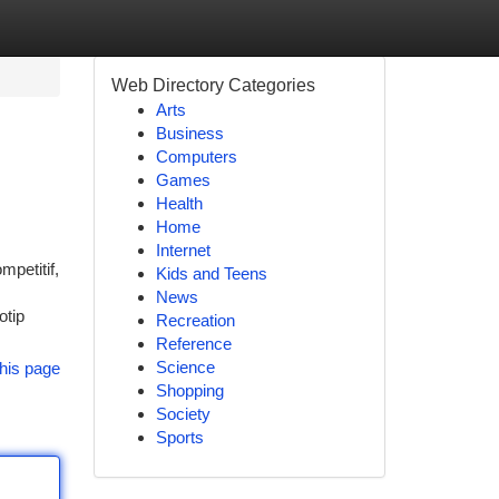
Web Directory Categories
Arts
Business
Computers
Games
Health
Home
Internet
petitif,
Kids and Teens
News
otip
Recreation
Reference
Science
his page
Shopping
Society
Sports