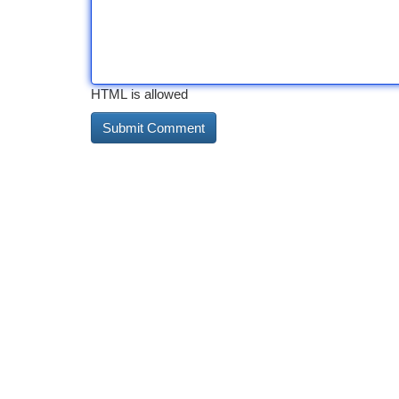
HTML is allowed