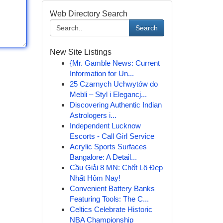
Web Directory Search
Search
New Site Listings
{Mr. Gamble News: Current
Information for Un...
25 Czarnych Uchwytów do
Mebli – Styl i Elegancj...
Discovering Authentic Indian
Astrologers i...
Independent Lucknow
Escorts - Call Girl Service
Acrylic Sports Surfaces
Bangalore: A Detail...
Cầu Giải 8 MN: Chốt Lô Đẹp
Nhất Hôm Nay!
Convenient Battery Banks
Featuring Tools: The C...
Celtics Celebrate Historic
NBA Championship