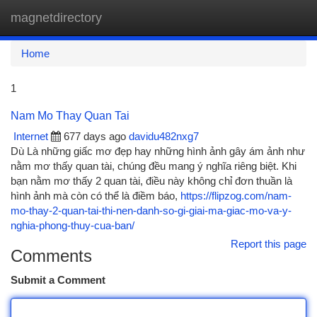
magnetdirectory
Togg
navi
Home
1
Nam Mo Thay Quan Tai
Internet
677 days ago
davidu482nxg7
Dù Là những giấc mơ đẹp hay những hình ảnh gây ám ảnh như
nằm mơ thấy quan tài, chúng đều mang ý nghĩa riêng biệt. Khi
bạn nằm mơ thấy 2 quan tài, điều này không chỉ đơn thuần là
hình ảnh mà còn có thể là điềm báo,
https://flipzog.com/nam-
mo-thay-2-quan-tai-thi-nen-danh-so-gi-giai-ma-giac-mo-va-y-
nghia-phong-thuy-cua-ban/
Report this page
Comments
Submit a Comment