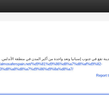
tegories
Register
Login
://almosaferspain.net/%d9%81%d9%86%d8%a7%d8%af%d9%82-
3%d8%a8%d8%a7%d9%86%d9%8a%d8%a7/
Report t