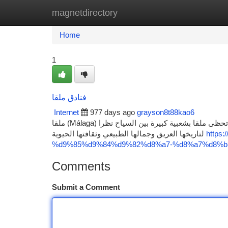
magnetdirectory
Home
New Site Listings
Add Site
Ca
Home
1
فنادق ملقا
Internet
977 days ago
grayson8t88kao6
ملقا (Málaga) هي مدينة تقع في جنوب إسبانيا وتعد واحدة من أكبر المدن في منطقة الأندلس. تحظى ملقا بشعبية كبيرة بين السياح نظرا
لتاريخها العريق وجمالها الطبيعي وثقافتها الحيوية
https
%d9%85%d9%84%d9%82%d8%a7-%d8%a7%d8%b
Comments
Submit a Comment